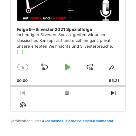
Folge 9 – Silvester 2021 Spezialfolge
Im heutigen Silvester-Spezial greifen wir unser
klassisches Konzept auf und erzählen ganz privat
unsere erlebten Weihnachts und Silvesterbräuche.
[...]
1
x
Skip
Play
Jump
Change
Share
Playback
This
Backward
Pause
Forward
00:00
Rate
55:21
Episode
Previous
Show
Next
Episode
Episodes
Episode
Show
List
Podcast
Information
Veröffentlicht unter
Allgemeines
|
Schreibe einen Kommentar