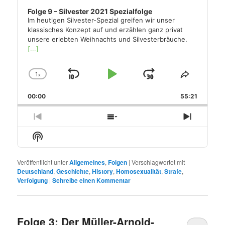
Folge 9 – Silvester 2021 Spezialfolge
Im heutigen Silvester-Spezial greifen wir unser
klassisches Konzept auf und erzählen ganz privat
unsere erlebten Weihnachts und Silvesterbräuche.
[...]
1
x
Skip
Play
Jump
Change
Share
Playback
This
Backward
Pause
Forward
00:00
Rate
55:21
Episode
Previous
Show
Next
Episode
Episodes
Episode
Show
List
Podcast
Information
Veröffentlicht unter
Allgemeines
,
Folgen
|
Verschlagwortet mit
Deutschland
,
Geschichte
,
History
,
Homosexualität
,
Strafe
,
Verfolgung
|
Schreibe einen Kommentar
Folge 3: Der Müller-Arnold-