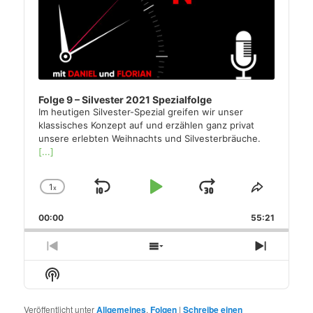
Folge 9 – Silvester 2021 Spezialfolge
Im heutigen Silvester-Spezial greifen wir unser
klassisches Konzept auf und erzählen ganz privat
unsere erlebten Weihnachts und Silvesterbräuche.
[...]
1
x
Skip
Play
Jump
Change
Share
Playback
This
Backward
Pause
Forward
00:00
Rate
55:21
Episode
Previous
Show
Next
Episode
Episodes
Episode
Show
List
Podcast
Information
Veröffentlicht unter
Allgemeines
,
Folgen
|
Schreibe einen