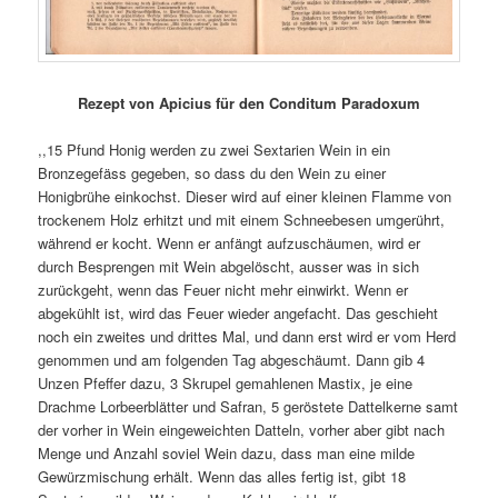
Rezept von Apicius für den Conditum Paradoxum
,,15 Pfund Honig werden zu zwei Sextarien Wein in ein
Bronzegefäss gegeben, so dass du den Wein zu einer
Honigbrühe einkochst. Dieser wird auf einer kleinen Flamme von
trockenem Holz erhitzt und mit einem Schneebesen umgerührt,
während er kocht. Wenn er anfängt aufzuschäumen, wird er
durch Besprengen mit Wein abgelöscht, ausser was in sich
zurückgeht, wenn das Feuer nicht mehr einwirkt. Wenn er
abgekühlt ist, wird das Feuer wieder angefacht. Das geschieht
noch ein zweites und drittes Mal, und dann erst wird er vom Herd
genommen und am folgenden Tag abgeschäumt. Dann gib 4
Unzen Pfeffer dazu, 3 Skrupel gemahlenen Mastix, je eine
Drachme Lorbeerblätter und Safran, 5 geröstete Dattelkerne samt
der vorher in Wein eingeweichten Datteln, vorher aber gibt nach
Menge und Anzahl soviel Wein dazu, dass man eine milde
Gewürzmischung erhält. Wenn das alles fertig ist, gibt 18